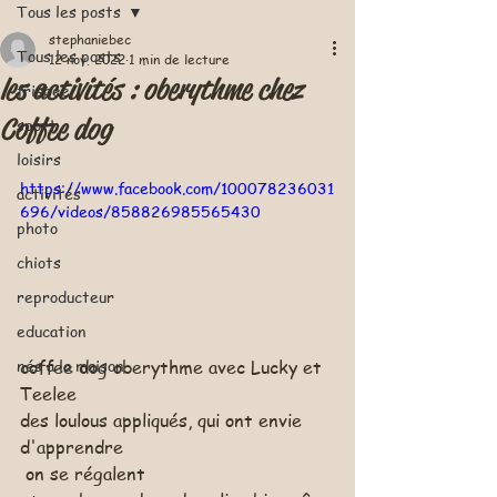
Tous les posts
stephaniebec
Tous les posts
12 nov. 2022
1 min de lecture
les activités : oberythme chez
frisbee
Coffee dog
sport
loisirs
https://www.facebook.com/100078236031
activités
696/videos/858826985565430
photo
chiots
reproducteur
education
nés a la maison
coffee dog oberythme avec Lucky et 
Teelee 
des loulous appliqués, qui ont envie  
d'apprendre
 on se régalent 