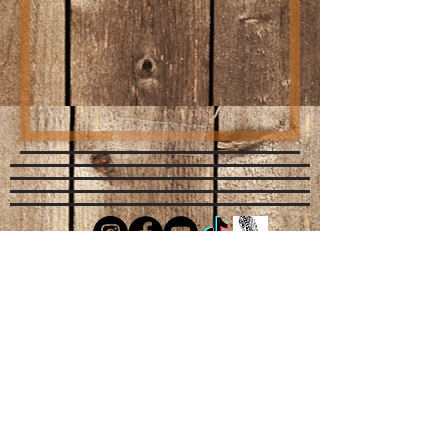
Berger américain miniature ,berger américain ,bam, chiots
,berger americain miniature drôme, Ardeche , Isere ,Rhône
,mini Aussie berger miniature, elevage berger américain
miniature ,berger australien miniature berger américain
chiots berger américain auvergne rhone alpes, berger
australien, mini australien mas