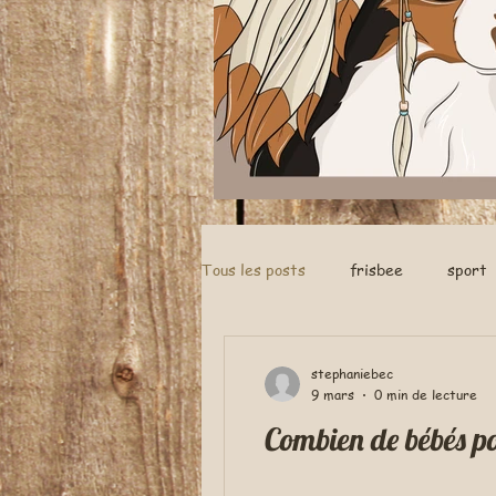
Tous les posts
frisbee
sport
nés a la maison
stephaniebec
9 mars
0 min de lecture
Com