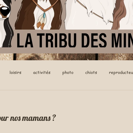
loisirs
activités
photo
chiots
reproducteu
bien de bébés pour nos mamans ?