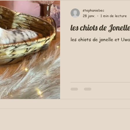
stephaniebec
28 janv.
1 min de lecture
les chiots de Jonel
les chiots de jonelle et Uw