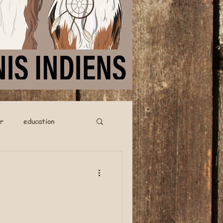
r
education