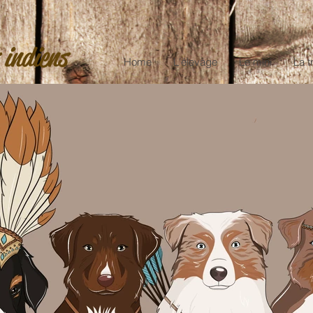
 indiens
Home
L'élevage
Le mini
La t