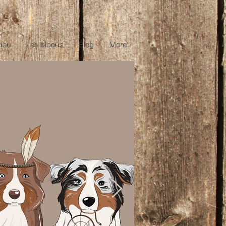
ribu
Les bibous
Blog
More