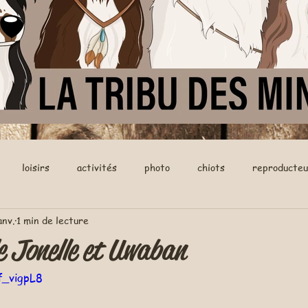
loisirs
activités
photo
chiots
reproducteu
anv.
1 min de lecture
de Jonelle et Uwaban
f_vigpL8