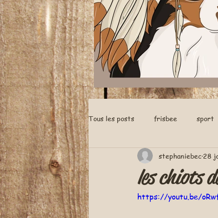
Tous les posts
frisbee
sport
stephaniebec
28 j
nés a la maison
les chiots 
https://youtu.be/oRw