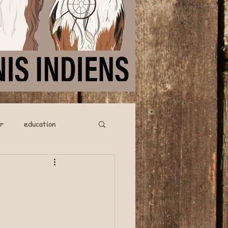
r
education