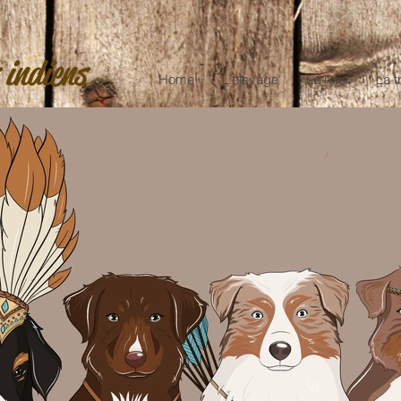
 indiens
Home
L'élevage
Le mini
La t