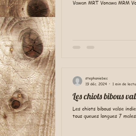
Vawan MRT Vonawa MRM Vol
stephaniebec
19 déc. 2024
1 min de lect
Les chiots bibous va
Les chiots bibous valse in
tous queues longues 7 males.