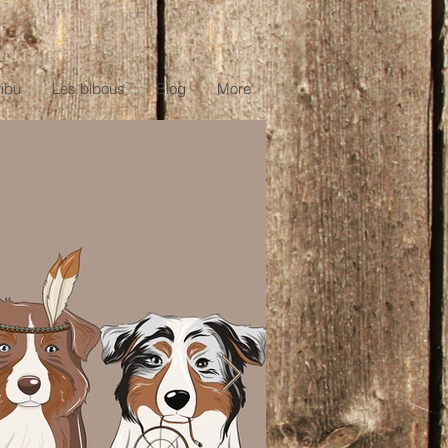
ribu
Les bibous
Blog
More