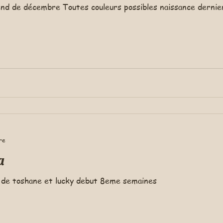
end de décembre Toutes couleurs possibles naissance derni
re
a
Les chiots Appaloosa bibous de toshane et lucky debut 8eme semaines