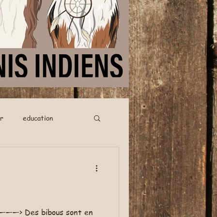
r
education
>>>———> Des bibous sont en