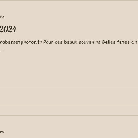
ure
 2024
enabessetphotos.fr Pour ces beaux souvenirs Belles fetes 
..
ure