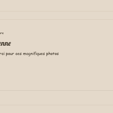
ure
ienne
rci pour ces magnifiques photos