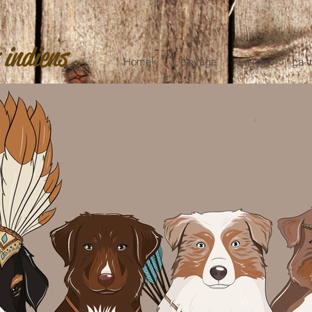
 indiens
Home
L'élevage
Le mini
La t