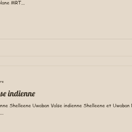
ane MRT...
ure
lse indienne
dienne Shelleene Uwaban Valse indienne Shelleene et Uwaba
..