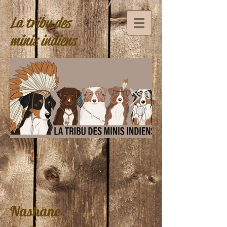
La tribu des
minis indiens
Nashane