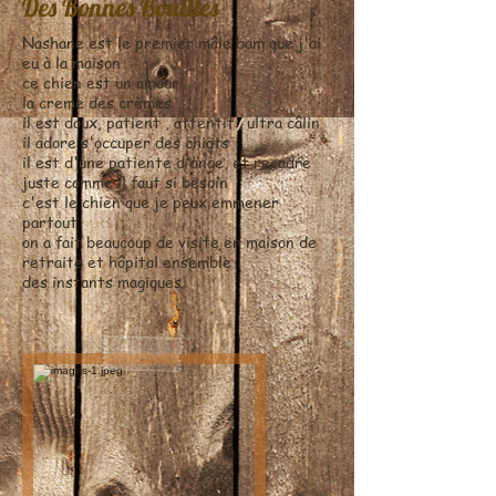
Des Bonnes Bouilles
Nashane est le premier mâle bam que j'ai
eu à la maison
ce chien est un amour
la creme des crèmes
il est doux, patient , attentif , ultra câlin
il adore s'occuper des chiots
il est d'une patiente d'ange, et recadre
juste comme il faut si besoin
c'est le chien que je peux emmener
partout
on a fait beaucoup de visite en maison de
retraite et hôpital ensemble
des instants magiques