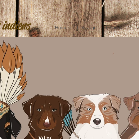
 indiens
Home
L'élevage
Le mini
La t