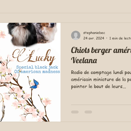
stephaniebec
24 avr. 2024
1 min de lect
Chiots berger amér
Veelana
Radio de comptage lundi pour Roshelle 6 Chiots berger
américain miniature de la 
pointer le bout de leurs...