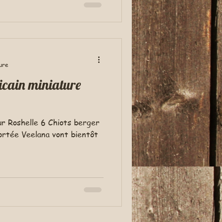
ure
icain miniature
portée Veelana vont bientôt