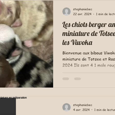
stephaniebec
22 avr. 2024
1 min de lect
Les chiots berger américain
miniature de Totsee
les Viwoka
Bienvenue aux bibous Viwok
miniature de Totsee et Roshua Ils sont nes le 18 avril
2024 Ils sont 4 1 male roug
stephaniebec
4 avr. 2024
1 min de lectu