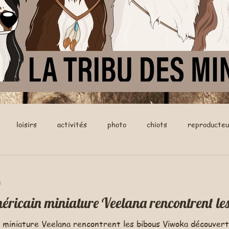
loisirs
activités
photo
chiots
reproducteu
e
méricain miniature Veelana rencontrent le
n miniature Veelana rencontrent les bibous Viwoka découver