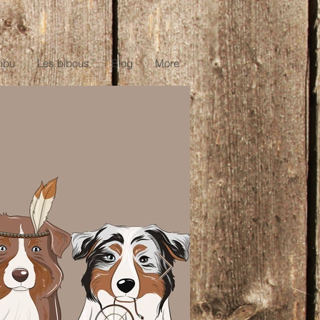
ribu
Les bibous
Blog
More