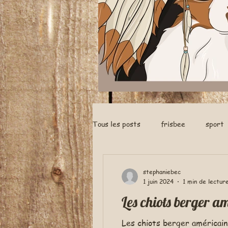
Tous les posts
frisbee
sport
nés a la maison
stephaniebec
1 juin 2024
1 min de lectur
Les chiots berger a
Les chiots berger américai