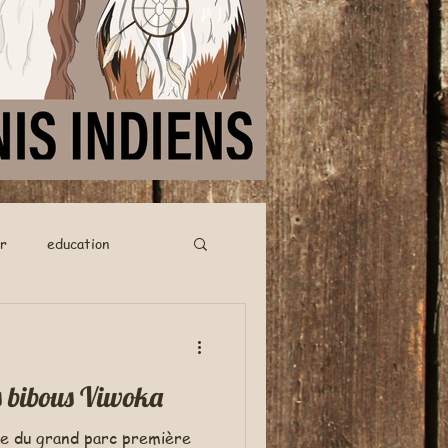
r
education
s bibous Viwoka
te du grand parc première