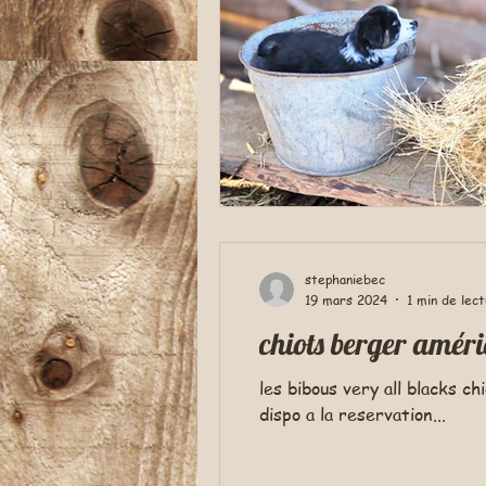
stephaniebec
19 mars 2024
1 min de lec
chiots berger améri
les bibous very all blacks chiots berger américain miniature photos du 1 mars dans les magnolias veya est encore
dispo a la reservation...