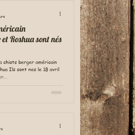
ure
 et Roshua sont nés
a chiots berger américain
e...
re