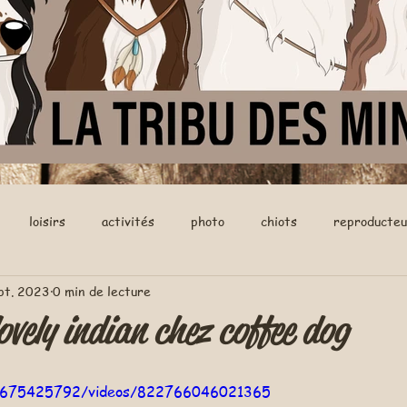
loisirs
activités
photo
chiots
reproducteu
pt. 2023
0 min de lecture
ovely indian chez coffee dog
63675425792/videos/822766046021365