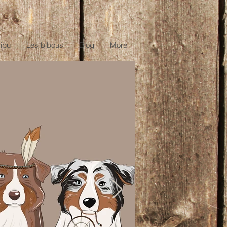
ribu
Les bibous
Blog
More