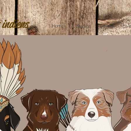
 indiens
Home
L'élevage
Le mini
La t