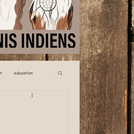
r
education