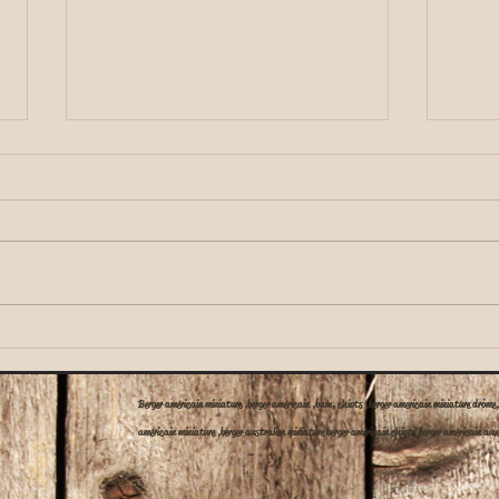
les chiots de jonelle
Nouve
Jonel
et i
Berger américain miniature ,berger américain ,bam, chiots ,berger americain miniature drôme, 
américain miniature ,berger australien miniature berger américain chiots berger américain auv