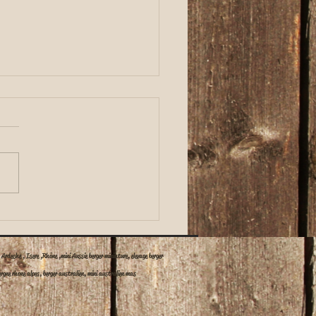
Nouvelles photos des chiots de Jonelle
lles photos des bibous de
le et uwaban sur facebook
nstagram
Ardeche , Isere ,Rhône ,mini Aussie berger miniature, elevage berger
ergne rhone alpes, berger australien, mini australien mas