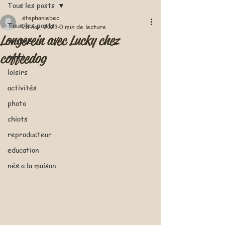
Tous les posts
stephaniebec
Tous les posts
28 nov. 2023
0 min de lecture
Longerein avec Lucky chez
frisbee
coffeedog
sport
loisirs
activités
photo
chiots
reproducteur
education
nés a la maison